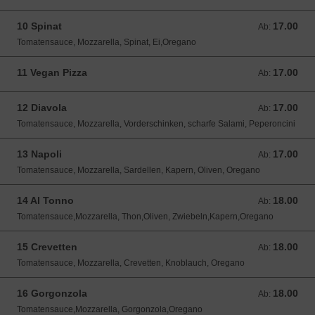
10 Spinat
17.00
Ab: 17.00 CHF
Ab:
Tomatensauce, Mozzarella, Spinat, Ei,Oregano
11 Vegan Pizza
17.00
Ab: 17.00 CHF
Ab:
12 Diavola
17.00
Ab: 17.00 CHF
Ab:
Tomatensauce, Mozzarella, Vorderschinken, scharfe Salami, Peperoncini
13 Napoli
17.00
Ab: 17.00 CHF
Ab:
Tomatensauce, Mozzarella, Sardellen, Kapern, Oliven, Oregano
14 Al Tonno
18.00
Ab: 18.00 CHF
Ab:
Tomatensauce,Mozzarella, Thon,Oliven, Zwiebeln,Kapern,Oregano
15 Crevetten
18.00
Ab: 18.00 CHF
Ab:
Tomatensauce, Mozzarella, Crevetten, Knoblauch, Oregano
16 Gorgonzola
18.00
Ab: 18.00 CHF
Ab:
Tomatensauce,Mozzarella, Gorgonzola,Oregano