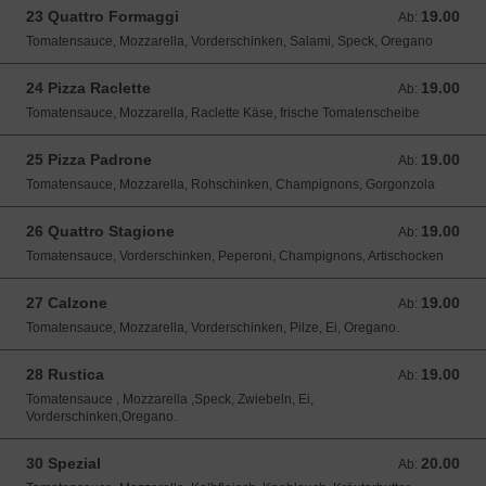
23 Quattro Formaggi
19.00
Ab: 19.00 CHF
Ab:
Tomatensauce, Mozzarella, Vorderschinken, Salami, Speck, Oregano
24 Pizza Raclette
19.00
Ab: 19.00 CHF
Ab:
Tomatensauce, Mozzarella, Raclette Käse, frische Tomatenscheibe
25 Pizza Padrone
19.00
Ab: 19.00 CHF
Ab:
Tomatensauce, Mozzarella, Rohschinken, Champignons, Gorgonzola
26 Quattro Stagione
19.00
Ab: 19.00 CHF
Ab:
Tomatensauce, Vorderschinken, Peperoni, Champignons, Artischocken
27 Calzone
19.00
Ab: 19.00 CHF
Ab:
Tomatensauce, Mozzarella, Vorderschinken, Pilze, Ei, Oregano.
28 Rustica
19.00
Ab: 19.00 CHF
Ab:
Tomatensauce , Mozzarella ,Speck, Zwiebeln, Ei,
Vorderschinken,Oregano.
30 Spezial
20.00
Ab: 20.00 CHF
Ab: