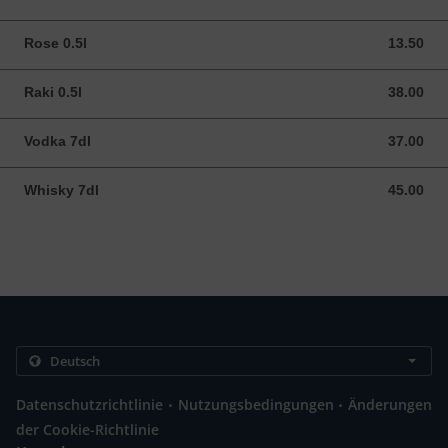
Rose 0.5l
13.50
13.50 CHF
Raki 0.5l
38.00
38.00 CHF
Vodka 7dl
37.00
37.00 CHF
Whisky 7dl
45.00
45.00 CHF
.
.
Datenschutzrichtlinie
Nutzungsbedingungen
Änderungen
der Cookie-Richtlinie