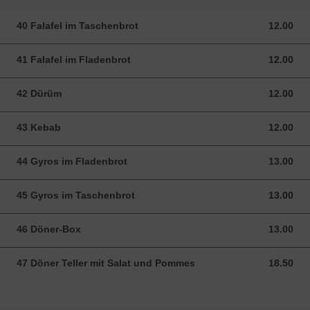
40 Falafel im Taschenbrot
12.00
12.00 CHF
41 Falafel im Fladenbrot
12.00
12.00 CHF
42 Dürüm
12.00
12.00 CHF
43 Kebab
12.00
12.00 CHF
44 Gyros im Fladenbrot
13.00
13.00 CHF
45 Gyros im Taschenbrot
13.00
13.00 CHF
46 Döner-Box
13.00
13.00 CHF
47 Döner Teller mit Salat und Pommes
18.50
18.50 CHF