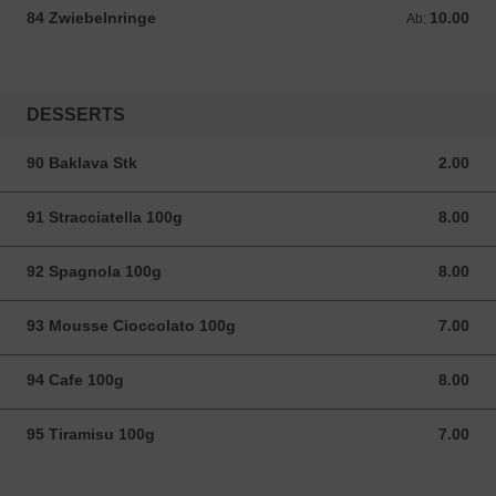
84 Zwiebelnringe
10.00
Ab: 10.00 CHF
Ab:
DESSERTS
90 Baklava Stk
2.00
2.00 CHF
91 Stracciatella 100g
8.00
8.00 CHF
92 Spagnola 100g
8.00
8.00 CHF
93 Mousse Cioccolato 100g
7.00
7.00 CHF
94 Cafe 100g
8.00
8.00 CHF
95 Tiramisu 100g
7.00
7.00 CHF