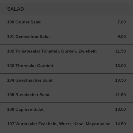
SALAD
100 Grüner Salat
7.00
7.00 CHF
101 Gemischter Salat
9.00
9.00 CHF
102 Tomatesalat Tomaten, Gurken, Zwiebeln
11.50
11.50 CHF
103 Thonsalat Garniert
13.00
13.00 CHF
104 Griechischer Salat
13.50
13.50 CHF
105 Russischer Salat
11.50
11.50 CHF
106 Caprese-Salat
13.00
13.00 CHF
107 Wurstsalat Zwiebeln, Wurst, Käse, Mayonnaise
14.50
14.50 CHF