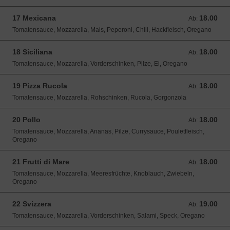
17 Mexicana
18.00
Ab: 18.00 CHF
Ab:
Tomatensauce, Mozzarella, Mais, Peperoni, Chili, Hackﬂeisch, Oregano
18 Siciliana
18.00
Ab: 18.00 CHF
Ab:
Tomatensauce, Mozzarella, Vorderschinken, Pilze, Ei, Oregano
19 Pizza Rucola
18.00
Ab: 18.00 CHF
Ab:
Tomatensauce, Mozzarella, Rohschinken, Rucola, Gorgonzola
20 Pollo
18.00
Ab: 18.00 CHF
Ab:
Tomatensauce, Mozzarella, Ananas, Pilze, Currysauce, Pouletfleisch,
Oregano
21 Frutti di Mare
18.00
Ab: 18.00 CHF
Ab:
Tomatensauce, Mozzarella, Meeresfrüchte, Knoblauch, Zwiebeln,
Oregano
22 Svizzera
19.00
Ab: 19.00 CHF
Ab:
Tomatensauce, Mozzarella, Vorderschinken, Salami, Speck, Oregano