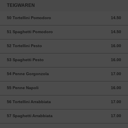
TEIGWAREN
50 Tortellini Pomodoro
14.50
14.50 CHF
51 Spaghetti Pomodoro
14.50
14.50 CHF
52 Tortellini Pesto
16.00
16.00 CHF
53 Spaghetti Pesto
16.00
16.00 CHF
54 Penne Gorgonzola
17.00
17.00 CHF
55 Penne Napoli
16.00
16.00 CHF
56 Tortellini Arrabbiata
17.00
17.00 CHF
57 Spaghetti Arrabbiata
17.00
17.00 CHF