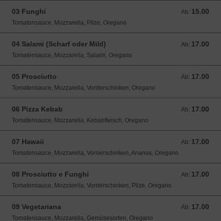
03 Funghi
15.00
Ab: 15.00 CHF
Ab:
Tomatensauce, Mozzarella, Pilze, Oregano
04 Salami (Scharf oder Mild)
17.00
Ab: 17.00 CHF
Ab:
Tomatensauce, Mozzarella, Salami, Oregano
05 Prosciutto
17.00
Ab: 17.00 CHF
Ab:
Tomatensauce, Mozzarella, Vorderschinken, Oregano
06 Pizza Kebab
17.00
Ab: 17.00 CHF
Ab:
Tomatensauce, Mozzarella, Kebabﬂeisch, Oregano
07 Hawaii
17.00
Ab: 17.00 CHF
Ab:
Tomatensauce, Mozzarella, Vorderschinken, Ananas, Oregano
08 Prosciutto e Funghi
17.00
Ab: 17.00 CHF
Ab:
Tomatensauce, Mozzarella, Vorderschinken, Pilze, Oregano
09 Vegetariana
17.00
Ab: 17.00 CHF
Ab:
Tomatensauce, Mozzarella, Gemüsesorten, Oregano