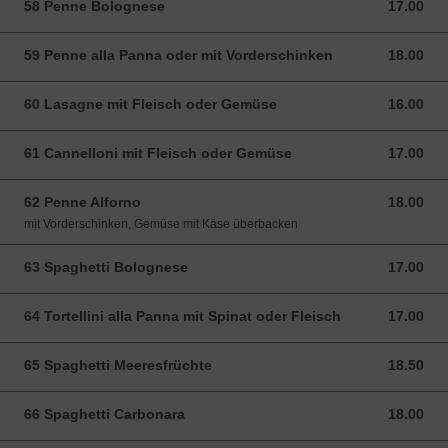
58 Penne Bolognese
17.00
17.00 CHF
59 Penne alla Panna oder mit Vorderschinken
18.00
18.00 CHF
60 Lasagne mit Fleisch oder Gemüse
16.00
16.00 CHF
61 Cannelloni mit Fleisch oder Gemüse
17.00
17.00 CHF
62 Penne Alforno
18.00
18.00 CHF
mit Vorderschinken, Gemüse mit Käse überbacken
63 Spaghetti Bolognese
17.00
17.00 CHF
64 Tortellini alla Panna mit Spinat oder Fleisch
17.00
17.00 CHF
65 Spaghetti Meeresfrüchte
18.50
18.50 CHF
66 Spaghetti Carbonara
18.00
18.00 CHF