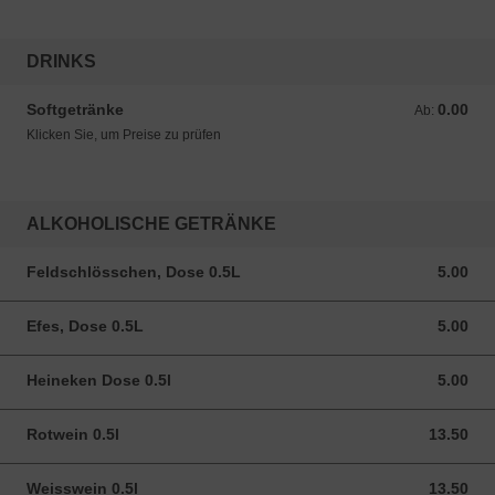
DRINKS
Softgetränke
0.00
Ab: 0.00 CHF
Ab:
Klicken Sie, um Preise zu prüfen
ALKOHOLISCHE GETRÄNKE
Feldschlösschen, Dose 0.5L
5.00
5.00 CHF
Efes, Dose 0.5L
5.00
5.00 CHF
Heineken Dose 0.5l
5.00
5.00 CHF
Rotwein 0.5l
13.50
13.50 CHF
Weisswein 0.5l
13.50
13.50 CHF