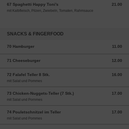
67 Spaghetti Happy Toni’s
21.00
21.00 CHF
mit Kalbfleisch, Pilzen, Zwiebeln, Tomaten, Rahmsauce
SNACKS & FINGERFOOD
70 Hamburger
11.00
11.00 CHF
71 Cheeseburger
12.00
12.00 CHF
72 Falafel Teller 8 Stk.
16.00
16.00 CHF
mit Salat und Pommes
73 Chicken-Nuggets-Teller (7 Stk.)
17.00
17.00 CHF
mit Salat und Pornmes
74 Pouletschnitzel im Teller
17.00
17.00 CHF
mit Salat und Pommes