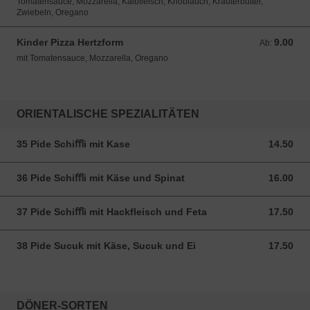
Tomatensauce, Mozzarella, Kalbfleisch, Knoblauch, Kräuterbutter,
Zwiebeln, Oregano
Kinder Pizza Hertzform
9.00
Ab: 9.00 CHF
Ab:
mit Tomatensauce, Mozzarella, Oregano
ORIENTALISCHE SPEZIALITÄTEN
35 Pide Schiﬄi mit Kase
14.50
14.50 CHF
36 Pide Schiﬄi mit Käse und Spinat
16.00
16.00 CHF
37 Pide Schiﬄi mit Hackfleisch und Feta
17.50
17.50 CHF
38 Pide Sucuk mit Käse, Sucuk und Ei
17.50
17.50 CHF
DÖNER-SORTEN