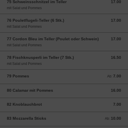
75 Schweinsschnitzel im Teller
17.00
17.00 CHF
mit Salat und Pommes
76 Pouletflugeli-Teller (6 Stk.)
17.00
17.00 CHF
mit Salat und Pommes
77 Cordon Bleu im Teller (Poulet oder Schwein)
17.00
17.00 CHF
mit Salat und Pommes
78 Fischknusperli im Teller (7 Stk.)
16.50
16.50 CHF
mit Salat und Pommes
79 Pommes
7.00
Ab: 7.00 CHF
Ab:
80 Calamar mit Pommes
16.00
16.00 CHF
82 Knoblauchbrot
7.00
7.00 CHF
83 Mozzarella Sticks
10.00
Ab: 10.00 CHF
Ab: