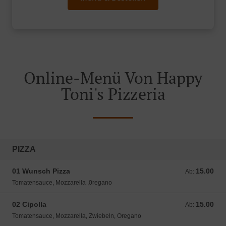
Online-Menü Von Happy
Toni's Pizzeria
PIZZA
01 Wunsch Pizza
15.00
Ab: 15.00 CHF
Ab:
Tomatensauce, Mozzarella ,0regano
02 Cipolla
15.00
Ab: 15.00 CHF
Ab:
Tomatensauce, Mozzarella, Zwiebeln, Oregano